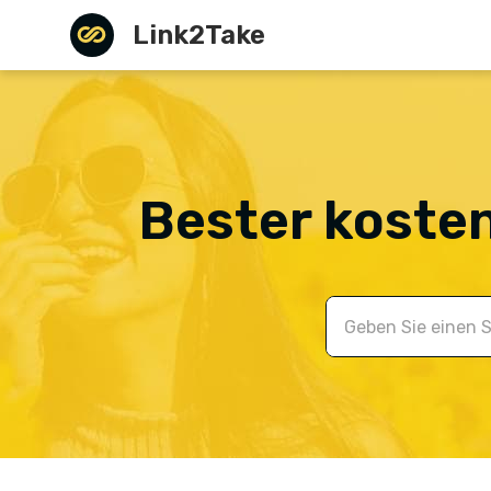
Link2Take
Bester koste