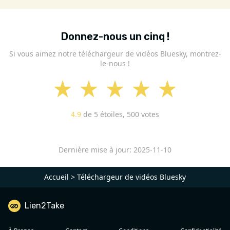
Donnez-nous un cinq !
Si vous aimez notre téléchargeur de vidéos Bluesky, montrez-
le-nous !
4.9
de 5 étoiles,
500
votes
Dernière mise à jour: 2025-11-10
Accueil
>
Téléchargeur de vidéos Bluesky
Lien2Take