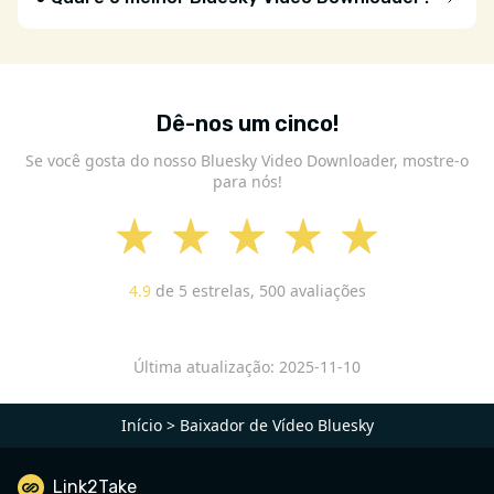
Dê-nos um cinco!
Se você gosta do nosso Bluesky Video Downloader, mostre-o
para nós!
4.9
de 5 estrelas,
500
avaliações
Última atualização: 2025-11-10
Início
>
Baixador de Vídeo Bluesky
Link2Take