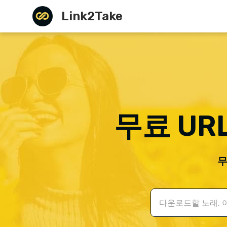
Link2Take
무료 UR
무